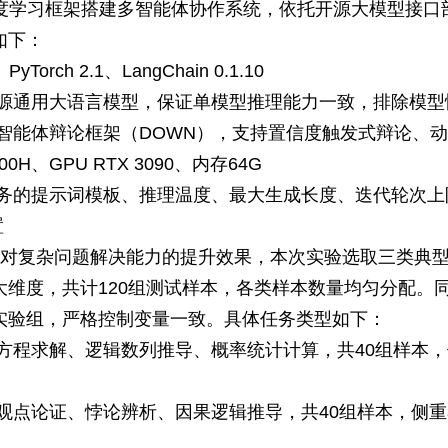
n深度学习框架搭建多智能体协作系统，依托开源大模型接
如下：
yTorch 2.1、LangChain 0.1.10
开源通用大语言模型，保证单模型推理能力一致，排除模型
多智能体辩论框架（DOWN），支持置信度触发式辩论、
700H、GPU RTX 3090、内存64G
任务的提示词模板、推理温度、最大生成长度、迭代轮次上
置
协作对复杂问题解决能力的提升效果，本次实验选取三类典
大维度，共计120组测试样本，各类样本数量均匀分配。
实验组，严格控制变量一致。具体任务类型如下：
骤方程求解、逻辑数列推导、概率统计计算，共40组样本
式观点论证、悖论辨析、因果逻辑推导，共40组样本，侧