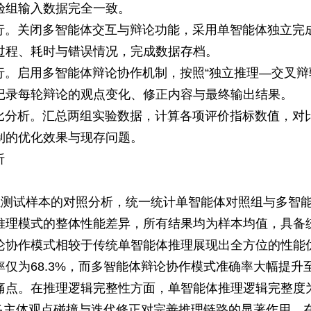
验组输入数据完全一致。
行。关闭多智能体交互与辩论功能，采用单智能体独立完
过程、耗时与错误情况，完成数据存档。
行。启用多智能体辩论协作机制，按照“独立推理—交叉辩
记录每轮辩论的观点变化、修正内容与最终输出结果。
比分析。汇总两组实验数据，计算各项评价指标数值，对
制的优化效果与现存问题。
析
0组测试样本的对照分析，统一统计单智能体对照组与多智
推理模式的整体性能差异，所有结果均为样本均值，具备
论协作模式相较于传统单智能体推理展现出全方位的性能
仅为68.3%，而多智能体辩论协作模式准确率大幅提升至
点。在推理逻辑完整性方面，单智能体推理逻辑完整度为7
了多主体观点碰撞与迭代修正对完善推理链路的显著作用。