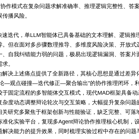
辩论协作模式在复杂问题求解准确率、推理逻辑完整性、答
误传播风险。
快速迭代，单LLM智能体已具备基础的文本理解、逻辑推
异。但在面对多步骤数理推导、多维度风险决策、开放式
一、自我纠错能力弱的问题，极易出现逻辑漏洞、答案片
需求。
为解决上述痛点提供了全新路径，其核心思想是通过差异化
辩论—观点碰撞—迭代修正—聚合输出”的协作推理闭环，
较于固定流程的多智能体交互模式，现代MAD框架具备动
复杂度动态调整辩论轮次与交互策略，大幅提升复杂问题
相关研究多聚焦于框架创新与性能验证，缺乏完整、可落
准化实验平台，复现多Agent辩论协作推理核心机制，
题解决能力的提升效果，同时梳理实验过程中存在的问题